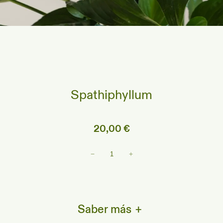
Spathiphyllum
20,00
€
Spathiphyllum
−
+
cantidad
Saber más
+